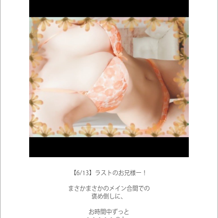
【6/13】ラストのお兄様ー！
まさかまさかのメイン合間での
褒め倒しに、
お時間中ずっと