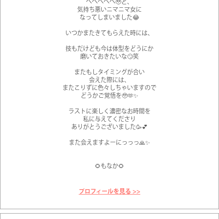
へへへへへ🥹と、
気持ち悪いニマニマ女に
なってしまいました😂
いつかまたきてもらえた時には、
技もだけども今は体型をどうにか
磨いておきたいな🙄笑
またもしタイミングが合い
会えた際には、
またこりずに色々しちゃいますので
どうかご覚悟を🥹🫶✨
ラストに楽しく濃密なお時間を
私に与えてくださり
ありがとうございました🥳💕
また会えますよーにっっっ🙏✨
🌻もなか🌻
プロフィールを見る >>