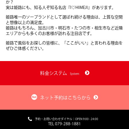
か？
実は姫路にも、知る人ぞ知る名店『I♡HIMEJI』があります。
姫路唯一のソープランドとして選ばれ続ける理由は、上質な空間
と想像以上の満足度。
姫路はもちろん、加古川市・明石市・たつの市・相生市など近隣
エリアからも多くのお客様が訪れる注目店です。
姫路で風俗をお探しの皆様に、「ここがいい」と言われる理由を
ぜひご体感ください。
料金システム
System
ネット予約はこちらから
予約・お問い合わせダイヤル｜OPEN 9:00 - 24:00
TEL 079-288-1881